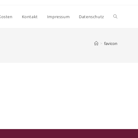
Website-
Kosten
Kontakt
Impressum
Datenschutz
Suche
>
favicon
umschalten