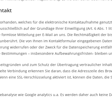
ntakt
r vorhanden, welches für die elektronische Kontaktaufnahme genutz
schließlich auf der Grundlage Ihrer Einwilligung (Art. 6 Abs. 1 li
ne formlose Mitteilung per E-Mail an uns. Die Rechtmäßigkeit der b
nberührt. Die von Ihnen im Kontaktformular eingegebenen Daten b
erung widerrufen oder der Zweck für die Datenspeicherung entfäll
he Bestimmungen – insbesondere Aufbewahrungsfristen- bleiben u
heitsgründen und zum Schutz der Übertragung vertraulicher Inhalte
selte Verbindung erkennen Sie daran, dass die Adresszeile des Br
nn eine SSL-Verschlüsselung aktiviert ist, können die Daten, die S
ebanalyse wie Google analytics u.a. Es werden daher auch keine D