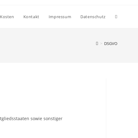
Website-
Kosten
Kontakt
Impressum
Datenschutz
Suche
>
DSGVO
umschalte
gliedsstaaten sowie sonstiger