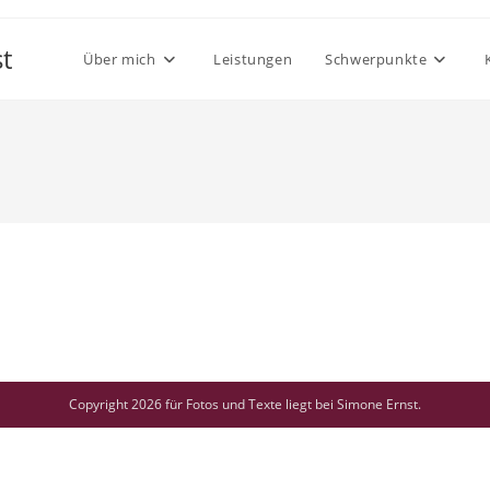
t
Über mich
Leistungen
Schwerpunkte
Copyright 2026 für Fotos und Texte liegt bei Simone Ernst.