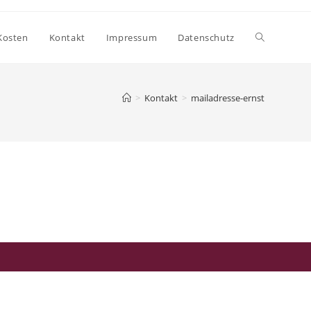
Website-
Kosten
Kontakt
Impressum
Datenschutz
Suche
>
Kontakt
>
mailadresse-ernst
umschalten